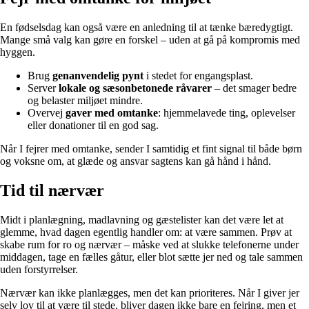
En fødselsdag kan også være en anledning til at tænke bæredygtigt.
Mange små valg kan gøre en forskel – uden at gå på kompromis med
hyggen.
Brug
genanvendelig pynt
i stedet for engangsplast.
Server
lokale og sæsonbetonede råvarer
– det smager bedre
og belaster miljøet mindre.
Overvej
gaver med omtanke
: hjemmelavede ting, oplevelser
eller donationer til en god sag.
Når I fejrer med omtanke, sender I samtidig et fint signal til både børn
og voksne om, at glæde og ansvar sagtens kan gå hånd i hånd.
Tid til nærvær
Midt i planlægning, madlavning og gæstelister kan det være let at
glemme, hvad dagen egentlig handler om: at være sammen. Prøv at
skabe rum for ro og nærvær – måske ved at slukke telefonerne under
middagen, tage en fælles gåtur, eller blot sætte jer ned og tale sammen
uden forstyrrelser.
Nærvær kan ikke planlægges, men det kan prioriteres. Når I giver jer
selv lov til at være til stede, bliver dagen ikke bare en fejring, men et