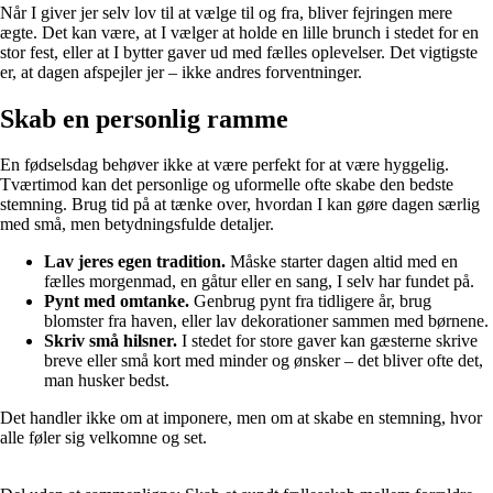
Når I giver jer selv lov til at vælge til og fra, bliver fejringen mere
ægte. Det kan være, at I vælger at holde en lille brunch i stedet for en
stor fest, eller at I bytter gaver ud med fælles oplevelser. Det vigtigste
er, at dagen afspejler jer – ikke andres forventninger.
Skab en personlig ramme
En fødselsdag behøver ikke at være perfekt for at være hyggelig.
Tværtimod kan det personlige og uformelle ofte skabe den bedste
stemning. Brug tid på at tænke over, hvordan I kan gøre dagen særlig
med små, men betydningsfulde detaljer.
Lav jeres egen tradition.
Måske starter dagen altid med en
fælles morgenmad, en gåtur eller en sang, I selv har fundet på.
Pynt med omtanke.
Genbrug pynt fra tidligere år, brug
blomster fra haven, eller lav dekorationer sammen med børnene.
Skriv små hilsner.
I stedet for store gaver kan gæsterne skrive
breve eller små kort med minder og ønsker – det bliver ofte det,
man husker bedst.
Det handler ikke om at imponere, men om at skabe en stemning, hvor
alle føler sig velkomne og set.