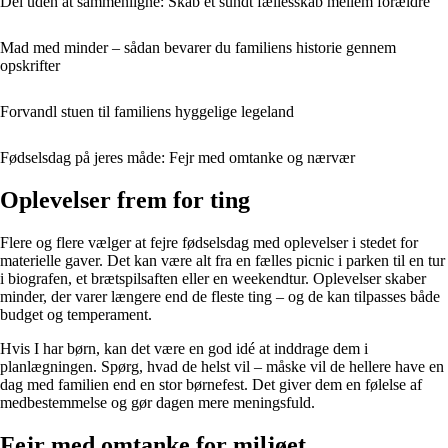
Del uden at sammenligne: Skab et sundt fællesskab mellem forældre
Mad med minder – sådan bevarer du familiens historie gennem
opskrifter
Forvandl stuen til familiens hyggelige legeland
Fødselsdag på jeres måde: Fejr med omtanke og nærvær
Oplevelser frem for ting
Flere og flere vælger at fejre fødselsdag med oplevelser i stedet for
materielle gaver. Det kan være alt fra en fælles picnic i parken til en tur
i biografen, et brætspilsaften eller en weekendtur. Oplevelser skaber
minder, der varer længere end de fleste ting – og de kan tilpasses både
budget og temperament.
Hvis I har børn, kan det være en god idé at inddrage dem i
planlægningen. Spørg, hvad de helst vil – måske vil de hellere have en
dag med familien end en stor børnefest. Det giver dem en følelse af
medbestemmelse og gør dagen mere meningsfuld.
Fejr med omtanke for miljøet