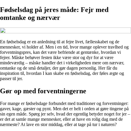
Fødselsdag på jeres måde: Fejr med
omtanke og nærvær
En fødselsdag er en anledning til at fejre livet, fællesskabet og de
mennesker, vi holder af. Men i en tid, hvor mange oplever travlhed og
forventningspres, kan det være befriende at gentænke, hvordan vi
fejrer. Måske behøver festen ikke være stor og dyr for at være
mindeværdig – måske handler det i virkeligheden mere om nærvær,
omtanke og de små detaljer, der gør dagen personlig. Her får du
inspiration til, hvordan I kan skabe en fødselsdag, der føles ægte og
passer til jer.
Gør op med forventningerne
For mange er fødselsdage forbundet med traditioner og forventninger:
gaver, kage, gæster og pynt. Men det er helt i orden at gøre tingene på
sin egen måde. Spørg jer selv, hvad der egentlig betyder noget for jer –
er det at samle mange mennesker, eller at have en rolig dag med de
nærmeste? At lave en stor middag, eller at tage på tur i naturen?