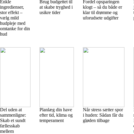
Enkle
Brug budgettet til
Fordel opsparingen
ingredienser,
at skabe tryghed i
klogt – så du både er
stor effekt –
usikre tider
klar til drømme og
vælg mild
uforudsete udgifter
hudpleje med
omtanke for din
hud
Del uden at
Planlæg din have
Når stress sætter spor
sammenligne:
efter tid, klima og
i huden: Sådan får du
Skab et sundt
temperament
gløden tilbage
fællesskab
mellem