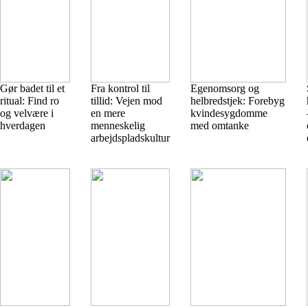
Gør badet til et
Fra kontrol til
Egenomsorg og
ritual: Find ro
tillid: Vejen mod
helbredstjek: Forebyg
og velvære i
en mere
kvindesygdomme
hverdagen
menneskelig
med omtanke
arbejdspladskultur