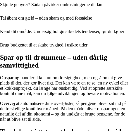
Skjulte gebyrer? Sådan påvirker omkostningerne dit lån
Tal åbent om gæld – uden skam og med forståelse
Kend dit område: Undersøg boligmarkedets tendenser, før du køber
Brug budgettet til at skabe tryghed i usikre tider
Spar op til drømmene – uden dårlig
samvittighed
Opsparing handler ikke kun om forsigtighed, men også om at give
plads til det, der gør livet rigt. Det kan være en rejse, en ny cykel eller
et køkkenprojekt, du længe har ønsket dig. Ved at oprette særskilte
konti til dine mål, kan du følge udviklingen og bevare motivationen.
Overvej at automatisere dine overførsler, så pengene bliver sat ind på
de forskellige konti hver måned. På den måde bliver opsparingen en
naturlig del af din økonomi – og du undgår at bruge pengene, før de
når at blive sat til side.