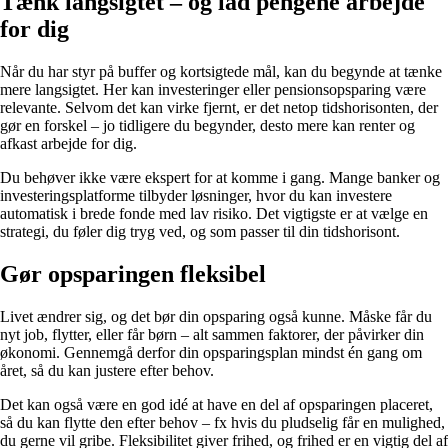
Tænk langsigtet – og lad pengene arbejde
for dig
Når du har styr på buffer og kortsigtede mål, kan du begynde at tænke
mere langsigtet. Her kan investeringer eller pensionsopsparing være
relevante. Selvom det kan virke fjernt, er det netop tidshorisonten, der
gør en forskel – jo tidligere du begynder, desto mere kan renter og
afkast arbejde for dig.
Du behøver ikke være ekspert for at komme i gang. Mange banker og
investeringsplatforme tilbyder løsninger, hvor du kan investere
automatisk i brede fonde med lav risiko. Det vigtigste er at vælge en
strategi, du føler dig tryg ved, og som passer til din tidshorisont.
Gør opsparingen fleksibel
Livet ændrer sig, og det bør din opsparing også kunne. Måske får du
nyt job, flytter, eller får børn – alt sammen faktorer, der påvirker din
økonomi. Gennemgå derfor din opsparingsplan mindst én gang om
året, så du kan justere efter behov.
Det kan også være en god idé at have en del af opsparingen placeret,
så du kan flytte den efter behov – fx hvis du pludselig får en mulighed,
du gerne vil gribe. Fleksibilitet giver frihed, og frihed er en vigtig del af