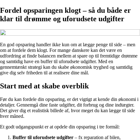
Fordel opsparingen klogt – så du både er
klar til drømme og uforudsete udgifter
En god opsparing handler ikke kun om at lægge penge til side – men
om at fordele dem klogt. For mange danskere kan det være en
udfordring at finde balancen mellem at spare op til fremtidige drømme
og samtidig have en buffer til uforudsete udgifter. Med en
gennemtænkt strategi kan du skabe økonomisk tryghed og samtidig
give dig selv friheden til at realisere dine mål.
Start med at skabe overblik
Før du kan fordele din opsparing, er det vigtigt at kende din økonomi i
detaljer. Gennemgå dine faste udgifter, dit forbrug og dine indtægter.
Det giver dig et realistisk billede af, hvor meget du kan lægge til side
hver måned.
Et godt udgangspunkt er at opdele din opsparing i tre formål:
Buffer til uforudsete udgifter
– fx reparation af bilen,