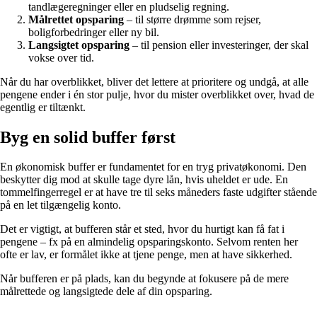
tandlægeregninger eller en pludselig regning.
Målrettet opsparing
– til større drømme som rejser,
boligforbedringer eller ny bil.
Langsigtet opsparing
– til pension eller investeringer, der skal
vokse over tid.
Når du har overblikket, bliver det lettere at prioritere og undgå, at alle
pengene ender i én stor pulje, hvor du mister overblikket over, hvad de
egentlig er tiltænkt.
Byg en solid buffer først
En økonomisk buffer er fundamentet for en tryg privatøkonomi. Den
beskytter dig mod at skulle tage dyre lån, hvis uheldet er ude. En
tommelfingerregel er at have tre til seks måneders faste udgifter stående
på en let tilgængelig konto.
Det er vigtigt, at bufferen står et sted, hvor du hurtigt kan få fat i
pengene – fx på en almindelig opsparingskonto. Selvom renten her
ofte er lav, er formålet ikke at tjene penge, men at have sikkerhed.
Når bufferen er på plads, kan du begynde at fokusere på de mere
målrettede og langsigtede dele af din opsparing.