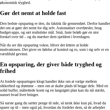
økonomisk tryghed.
Gør det nemt at holde fast
Den bedste opsparing er den, du faktisk får gennemført. Derfor handler
det om at gøre det nemt for dig selv. Automatiser overførsler, brug
budget-apps, og sæt realistiske mål. Små, faste beløb gør en stor
forskel over tid – og du mærker dem sjældent i hverdagen.
Når du ser din opsparing vokse, bliver det lettere at holde
motivationen. Det giver en følelse af kontrol og ro, som i sig selv er en
værdifuld gevinst.
En opsparing, der giver både tryghed og
frihed
At fordele opsparingen klogt handler ikke om at vælge mellem
sikkerhed og drømme – men om at skabe plads til begge dele. Med en
solid buffer, målrettede konti og en langsigtet plan kan du stå stærkt,
uanset hvad livet bringer.
Så næste gang du sætter penge til side, så tænk ikke kun på, hvad du
sparer op til – men også på, hvordan du fordeler dem, så de arbejder