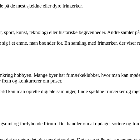
le på de mest sjældne eller dyre frimærker.
sport, kunst, teknologi eller historiske begivenheder. Andre samler på 
sig i et emne, man brænder for. En samling med frimærker, der viser ru
b omkring hobbyen. Mange byer har frimærkeklubber, hvor man kan mødes
r frem og konkurrerer om priser.
ld kan man oprette digitale samlinger, finde sjældne frimærker og møde
gsomt og fordybende frirum. Det handler om at opdage, sortere og fordy
 det er netop det, der gør det særligt. Det er en stille rejse gennem v