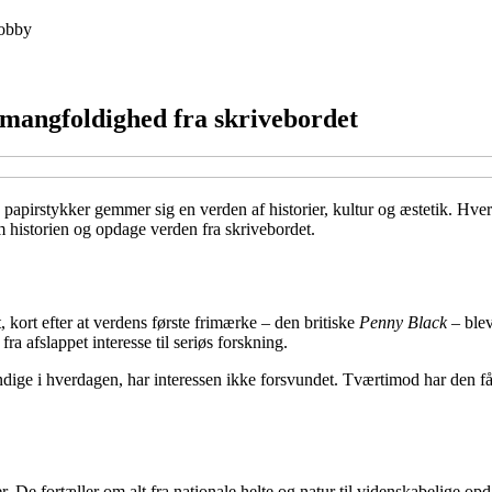
obby
 mangfoldighed fra skrivebordet
apirstykker gemmer sig en verden af historier, kultur og æstetik. Hvert
em historien og opdage verden fra skrivebordet.
t, kort efter at verdens første frimærke – den britiske
Penny Black
– blev
ra afslappet interesse til seriøs forskning.
dige i hverdagen, har interessen ikke forsvundet. Tværtimod har den fåe
. De fortæller om alt fra nationale helte og natur til videnskabelige opd