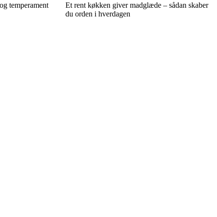
a og temperament
Et rent køkken giver madglæde – sådan skaber
du orden i hverdagen