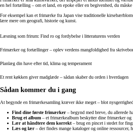
en hel fortælling – om et land, en epoke eller en begivenhed, du måske 
For eksempel kan et frimærke fra Japan vise traditionelle kirsebærbloms
lære mere om geografi, historie og kunst.
Læsning som frirum: Find ro og fordybelse i litteraturens verden
Frimærker og fortællinger – oplev verdens mangfoldighed fra skrivebo
Planlæg din have efter tid, klima og temperament
Et rent køkken giver madglæde – sådan skaber du orden i hverdagen
Sådan kommer du i gang
At begynde en frimærkesamling kræver ikke meget – blot nysgerrighed og 
Find dine første frimærker
– begynd med breve, du allerede har
Brug et album
– et frimærkealbum beskytter dine frimærker og gø
Lær at håndtere dem korrekt
– brug en pincet i stedet for fin
Læs og lær
– der findes mange kataloger og online ressourcer, 