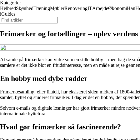
Kategorier
Helbred
Skønhed
Træning
Møbler
Renovering
IT
Arbejde
Økonomi
Han
H
iGuides
Frimærker og fortællinger – oplev verdens
At samle på frimærker kan virke som en stille hobby – men bag de små p
samlere er det ikke blot en fritidsinteresse, men en måde at rejse genn
En hobby med dybe rødder
Frimærkesamling, eller filateli, har eksisteret siden midten af 1800-talle
samlet, byttet og studeret frimærker. I dag er det en hobby, der spænder f
Selvom e-mails og digitale løsninger har gjort frimærker mindre nødven
internationale byttefora.
Hvad gør frimærker så fascinerende?
Frimærker er små kunstværker, der afspejler et lands identitet og værdier