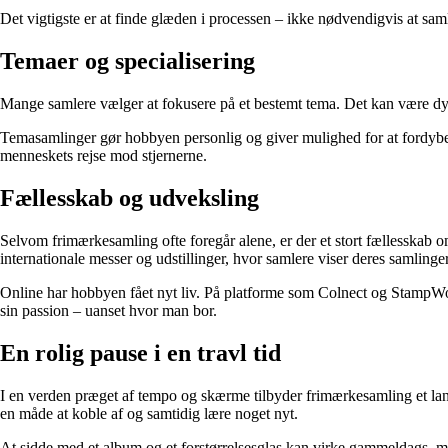
Det vigtigste er at finde glæden i processen – ikke nødvendigvis at sam
Temaer og specialisering
Mange samlere vælger at fokusere på et bestemt tema. Det kan være dyr, 
Temasamlinger gør hobbyen personlig og giver mulighed for at fordybe 
menneskets rejse mod stjernerne.
Fællesskab og udveksling
Selvom frimærkesamling ofte foregår alene, er der et stort fællesska
internationale messer og udstillinger, hvor samlere viser deres samlinge
Online har hobbyen fået nyt liv. På platforme som Colnect og StampWor
sin passion – uanset hvor man bor.
En rolig pause i en travl tid
I en verden præget af tempo og skærme tilbyder frimærkesamling et lan
en måde at koble af og samtidig lære noget nyt.
At sidde med et album og et forstørrelsesglas kan virke gammeldags, men