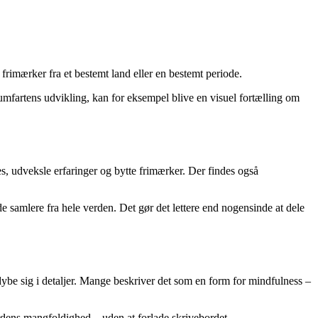
frimærker fra et bestemt land eller en bestemt periode.
mfartens udvikling, kan for eksempel blive en visuel fortælling om
, udveksle erfaringer og bytte frimærker. Der findes også
 samlere fra hele verden. Det gør det lettere end nogensinde at dele
be sig i detaljer. Mange beskriver det som en form for mindfulness –
erdens mangfoldighed – uden at forlade skrivebordet.