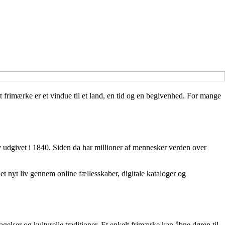
 frimærke er et vindue til et land, en tid og en begivenhed. For mange
 udgivet i 1840. Siden da har millioner af mennesker verden over
t nyt liv gennem online fællesskaber, digitale kataloger og
agelser og kulturelle traditioner. Et enkelt frimærke kan åbne døren til