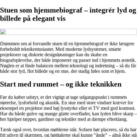
Stuen som hjemmebiograf – integrér lyd og
billede på elegant vis
Drømmen om at forvandle stuen til en hjemmebiograf er ikke længere
forbeholdt teknikentusiaster. Med moderne lydsystemer, smarte
projektorer og diskrete designløsninger kan du skabe en
biografoplevelse, der både imponerer og passer ind i hjemmets æstetik.
Nøglen er at finde balancen mellem teknologi og indretning – så du får
både stor lyd, flot billede og en stue, der stadig føles som et hjem.
Start med rummet – og ikke teknikken
Før du køber udstyr, er det vigtigt at tage udgangspunkt i rummets
størrelse, lysforhold og akustik. En stue med store vinduer kræver for
eksempel en projektor med høj lysstyrke eller et TV med god kontrast.
Har du hårde gulve og mange glatte overflader, kan lyden blive skarp –
her hjælper tæpper, gardiner og tekstiler med at dæmpe efterklang.
Tænk også over, hvordan møblerne står. Sofaen bør placeres, så du har
frit udsyn til skærmen, og højttalerne skal kunne “ånde” – altså ikke stå