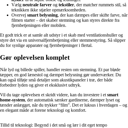
Vælg
neutrale farver
og
tekstiler
, der matcher rummets stil, så
teknikken ikke stjæler opmærksomheden.
Overvej
smart belysning
, der kan dæmpes eller skifte farve, når
filmen starter – det skaber stemning og kan styres direkte fra
fjernbetjeningen eller mobilen.
Et godt trick er at samle alt udstyr i et skab med ventilationshuller og
styre det via en universalfjernbetjening eller stemmestyring. Så slipper
du for synlige apparater og fjernbetjeninger i flertal.
Gør oplevelsen komplet
Når lyd og billede spiller, handler resten om stemning. Et par bløde
tæpper, en god lænestol og dæmpet belysning gør underværker. Du
kan også tilføje små detaljer som akustikpaneler i træ, der både
forbedrer lyden og giver et eksklusivt udtryk.
Vil du tage oplevelsen et skridt videre, kan du investere i et
smart
home-system
, der automatisk sænker gardinerne, dæmper lyset og
tænder anlægget, når du trykker “film”. Det er luksus i hverdagen – og
en elegant måde at forene teknologi og komfort.
Tillid til teknologi: Begynd i det små og lær i dit eget tempo