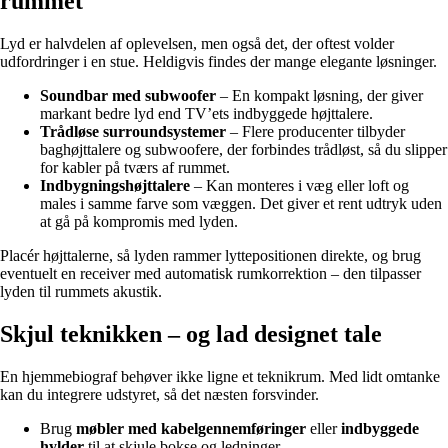
rummet
Lyd er halvdelen af oplevelsen, men også det, der oftest volder
udfordringer i en stue. Heldigvis findes der mange elegante løsninger.
Soundbar med subwoofer
– En kompakt løsning, der giver
markant bedre lyd end TV’ets indbyggede højttalere.
Trådløse surroundsystemer
– Flere producenter tilbyder
baghøjttalere og subwoofere, der forbindes trådløst, så du slipper
for kabler på tværs af rummet.
Indbygningshøjttalere
– Kan monteres i væg eller loft og
males i samme farve som væggen. Det giver et rent udtryk uden
at gå på kompromis med lyden.
Placér højttalerne, så lyden rammer lyttepositionen direkte, og brug
eventuelt en receiver med automatisk rumkorrektion – den tilpasser
lyden til rummets akustik.
Skjul teknikken – og lad designet tale
En hjemmebiograf behøver ikke ligne et teknikrum. Med lidt omtanke
kan du integrere udstyret, så det næsten forsvinder.
Brug
møbler med kabelgennemføringer
eller
indbyggede
hylder
til at skjule bokse og ledninger.