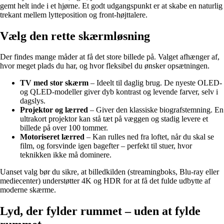
gemt helt inde i et hjørne. Et godt udgangspunkt er at skabe en naturlig
trekant mellem lytteposition og front-højttalere.
Vælg den rette skærmløsning
Der findes mange måder at få det store billede på. Valget afhænger af,
hvor meget plads du har, og hvor fleksibel du ønsker opsætningen.
TV med stor skærm
– Ideelt til daglig brug. De nyeste OLED-
og QLED-modeller giver dyb kontrast og levende farver, selv i
dagslys.
Projektor og lærred
– Giver den klassiske biografstemning. En
ultrakort projektor kan stå tæt på væggen og stadig levere et
billede på over 100 tommer.
Motoriseret lærred
– Kan rulles ned fra loftet, når du skal se
film, og forsvinde igen bagefter – perfekt til stuer, hvor
teknikken ikke må dominere.
Uanset valg bør du sikre, at billedkilden (streamingboks, Blu-ray eller
mediecenter) understøtter 4K og HDR for at få det fulde udbytte af
moderne skærme.
Lyd, der fylder rummet – uden at fylde