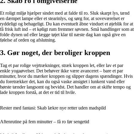
2. Skab ro i omgivelserne
Et roligt miljø hjælper sindet med at falde til ro. Sluk skarpt lys, tænd
en dæmpet lampe eller et stearinlys, og sørg for, at soveværelset er
ryddeligt og behageligt. Du kan eventuelt åbne vinduet et øjeblik for at
få frisk luft ind – et køligt rum fremmer søvnen. Små handlinger som at
folde dynen ud eller lægge tøjet klar til næste dag kan også give en
følelse af orden og afslutning.
3. Gør noget, der beroliger kroppen
Tag et par rolige vejrtrækninger, stræk kroppen let, eller lav et par
enkle yogaøvelser. Det behøver ikke være avanceret – bare et par
minutter, hvor du mærker kroppen og slipper dagens spændinger. Hvis
du foretrækker det, kan du også vaske ansigtet i lunkent vand eller
børste tænder langsomt og bevidst. Det handler om at skifte tempo og
lade kroppen forstå, at det er tid til hvile.
Rester med fantasi: Skab lækre nye retter uden madspild
Aftenrutine på fem minutter – få ro før sengetid