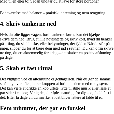
Mad til én eller to: Sådan undgår du at lave for store portioner
Badeværelse med balance – praktisk indretning og nem rengøring
4. Skriv tankerne ned
Hvis du ofte ligger vågen, fordi tankerne kører, kan det hjælpe at
skrive dem ned. Brug et lille noteshæfte og skriv kort, hvad du tænker
på – ting, du skal huske, eller bekymringer, der fylder. Når de står på
papir, slipper du for at bære dem med ind i søvnen. Du kan også skrive
tre ting, du er taknemmelig for i dag – det skaber en positiv afslutning
på dagen.
5. Skab et fast ritual
Det vigtigste ved en aftenrutine er gentagelsen. Når du gør de samme
små ting hver aften, lærer kroppen at forbinde dem med ro og søvn.
Det kan være at drikke en kop urtete, lytte til stille musik eller læse et
par sider i en bog. Vælg det, der føles naturligt for dig – og hold fast i
det. Efter få dage vil du mærke, at det bliver lettere at falde til ro.
Fem minutter, der gør en forskel