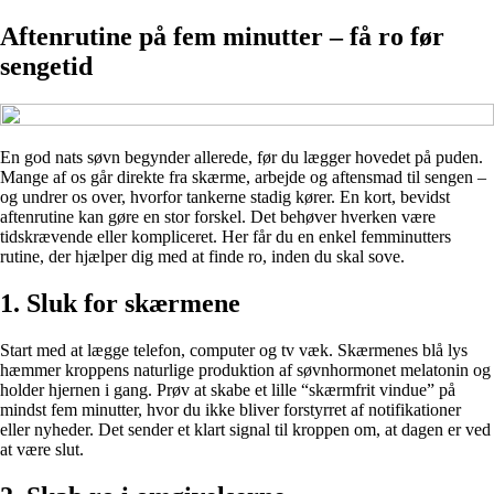
Aftenrutine på fem minutter – få ro før
sengetid
En god nats søvn begynder allerede, før du lægger hovedet på puden.
Mange af os går direkte fra skærme, arbejde og aftensmad til sengen –
og undrer os over, hvorfor tankerne stadig kører. En kort, bevidst
aftenrutine kan gøre en stor forskel. Det behøver hverken være
tidskrævende eller kompliceret. Her får du en enkel femminutters
rutine, der hjælper dig med at finde ro, inden du skal sove.
1. Sluk for skærmene
Start med at lægge telefon, computer og tv væk. Skærmenes blå lys
hæmmer kroppens naturlige produktion af søvnhormonet melatonin og
holder hjernen i gang. Prøv at skabe et lille “skærmfrit vindue” på
mindst fem minutter, hvor du ikke bliver forstyrret af notifikationer
eller nyheder. Det sender et klart signal til kroppen om, at dagen er ved
at være slut.